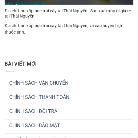
Địa chỉ bán xốp bọc trái cây tại Thái Nguyên | Sản xuất xốp ổi giá rẻ
tại Thái Nguyên
Địa chỉ bán xốp bọc trái cây tại Thái Nguyên, và các huyện trực
thuộc tỉnh...
BÀI VIẾT MỚI
CHÍNH SÁCH VẬN CHUYỂN
Không
có
CHÍNH SÁCH THANH TOÁN
bình
luận
Không
ở
có
CHÍNH
CHÍNH SÁCH ĐỔI TRẢ
bình
SÁCH
luận
VẬN
Không
ở
CHUYỂN
có
CHÍNH
CHÍNH SÁCH BẢO MẬT
bình
SÁCH
luận
THANH
Không
ở
TOÁN
có
CHÍNH