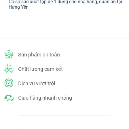
Cơ sở sản xuất tạp dề 1 dùng cho nhà hàng, quán ăn tại
bình
SÁCH
luận
Hưng Yên
ĐỔI
ở
TRẢ
CHÍNH
Không
SÁCH
có
BẢO
bình
MẬT
luận
ở
Cơ
sở
sản
xuất
tạp
dề
Sản phẩm an toàn
1
dùng
cho
nhà
Chất lượng cam kết
hàng,
quán
ăn
tại
Dịch vụ vượt trội
Hưng
Yên
Giao hàng nhanh chóng