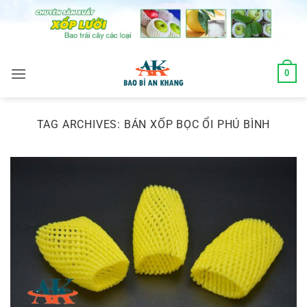
Skip
to
content
0
TAG ARCHIVES:
BÁN XỐP BỌC ỔI PHÚ BÌNH