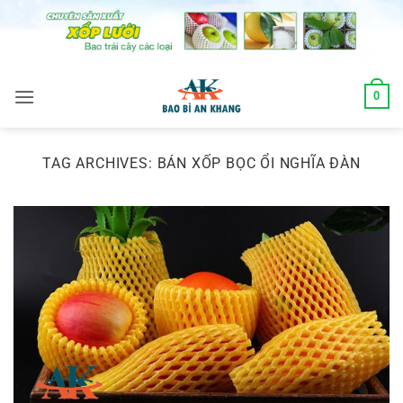
Skip
to
content
0
TAG ARCHIVES:
BÁN XỐP BỌC ỔI NGHĨA ĐÀN