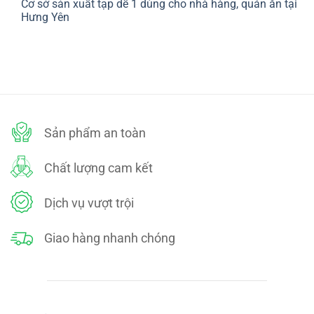
Cơ sở sản xuất tạp dề 1 dùng cho nhà hàng, quán ăn tại
bình
SÁCH
luận
Hưng Yên
ĐỔI
ở
TRẢ
CHÍNH
Không
SÁCH
có
BẢO
bình
MẬT
luận
ở
Cơ
sở
sản
xuất
tạp
dề
Sản phẩm an toàn
1
dùng
cho
nhà
Chất lượng cam kết
hàng,
quán
ăn
tại
Dịch vụ vượt trội
Hưng
Yên
Giao hàng nhanh chóng