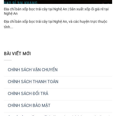
Địa chỉ bán xốp bọc trái cây tại Nghệ An | Sản xuất xốp ổi giá rẻ tại
Nghệ An
Địa chỉ bán xốp bọc trái cây tại Nghệ An, và các huyện trực thuộc
tỉnh...
BÀI VIẾT MỚI
CHÍNH SÁCH VẬN CHUYỂN
Không
có
CHÍNH SÁCH THANH TOÁN
bình
luận
Không
ở
có
CHÍNH
CHÍNH SÁCH ĐỔI TRẢ
bình
SÁCH
luận
VẬN
Không
ở
CHUYỂN
có
CHÍNH
CHÍNH SÁCH BẢO MẬT
bình
SÁCH
luận
THANH
Không
ở
TOÁN
có
CHÍNH