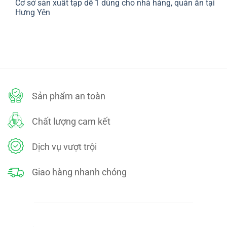
Cơ sở sản xuất tạp dề 1 dùng cho nhà hàng, quán ăn tại
bình
SÁCH
luận
Hưng Yên
ĐỔI
ở
TRẢ
CHÍNH
Không
SÁCH
có
BẢO
bình
MẬT
luận
ở
Cơ
sở
sản
xuất
tạp
dề
Sản phẩm an toàn
1
dùng
cho
nhà
Chất lượng cam kết
hàng,
quán
ăn
tại
Dịch vụ vượt trội
Hưng
Yên
Giao hàng nhanh chóng