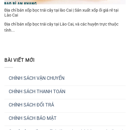
Địa chỉ bán xốp bọc trái cây tại lào Cai | Sản xuất xốp ổi giá rẻ tại
Lào Cai
Địa chỉ bán xốp bọc trái cây tại Lào Cai, và các huyện trực thuộc
tỉnh...
BÀI VIẾT MỚI
CHÍNH SÁCH VẬN CHUYỂN
Không
có
CHÍNH SÁCH THANH TOÁN
bình
luận
Không
ở
có
CHÍNH
CHÍNH SÁCH ĐỔI TRẢ
bình
SÁCH
luận
VẬN
Không
ở
CHUYỂN
có
CHÍNH
CHÍNH SÁCH BẢO MẬT
bình
SÁCH
luận
THANH
Không
ở
TOÁN
có
CHÍNH