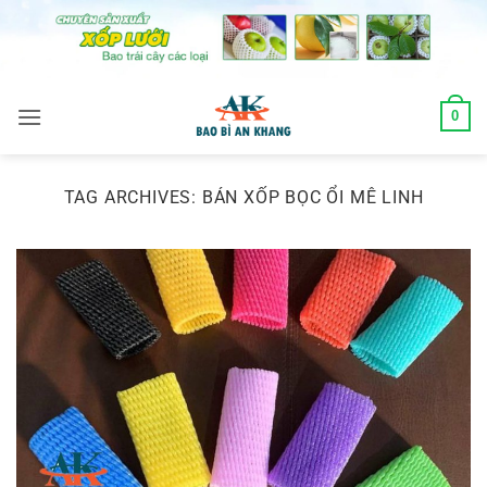
Skip
to
content
0
TAG ARCHIVES:
BÁN XỐP BỌC ỔI MÊ LINH