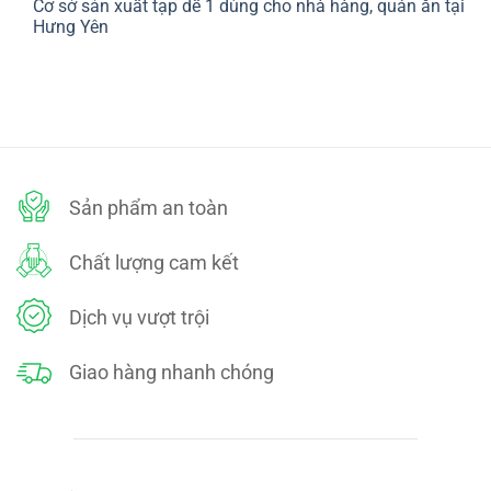
Cơ sở sản xuất tạp dề 1 dùng cho nhà hàng, quán ăn tại
bình
SÁCH
luận
Hưng Yên
ĐỔI
ở
TRẢ
CHÍNH
Không
SÁCH
có
BẢO
bình
MẬT
luận
ở
Cơ
sở
sản
xuất
tạp
dề
Sản phẩm an toàn
1
dùng
cho
nhà
Chất lượng cam kết
hàng,
quán
ăn
tại
Dịch vụ vượt trội
Hưng
Yên
Giao hàng nhanh chóng