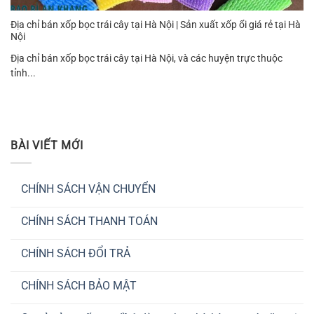
Địa chỉ bán xốp bọc trái cây tại Hà Nội | Sản xuất xốp ổi giá rẻ tại Hà
Nội
Địa chỉ bán xốp bọc trái cây tại Hà Nội, và các huyện trực thuộc
tỉnh...
BÀI VIẾT MỚI
CHÍNH SÁCH VẬN CHUYỂN
Không
có
CHÍNH SÁCH THANH TOÁN
bình
luận
Không
ở
có
CHÍNH
CHÍNH SÁCH ĐỔI TRẢ
bình
SÁCH
luận
VẬN
Không
ở
CHUYỂN
có
CHÍNH
CHÍNH SÁCH BẢO MẬT
bình
SÁCH
luận
THANH
Không
ở
TOÁN
có
CHÍNH