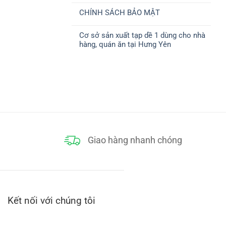
ở
CHUYỂN
có
CHÍNH
CHÍNH SÁCH BẢO MẬT
bình
SÁCH
luận
THANH
Không
ở
TOÁN
có
CHÍNH
Cơ sở sản xuất tạp dề 1 dùng cho nhà
bình
SÁCH
luận
ĐỔI
hàng, quán ăn tại Hưng Yên
ở
TRẢ
CHÍNH
Không
SÁCH
có
BẢO
bình
MẬT
luận
ở
Cơ
sở
sản
xuất
tạp
dề
1
dùng
cho
Giao hàng nhanh chóng
nhà
hàng,
quán
ăn
tại
Hưng
Yên
Kết nối với chúng tôi