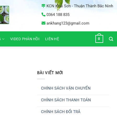
KCN Khai Sơn - Thuận Thành Bắc Ninh
0364 188 835
ankhang123@gmail.com
0
G
VIDEO PHẢN HỒI
LIÊN HỆ
BÀI VIẾT MỚI
CHÍNH SÁCH VẬN CHUYỂN
Không
có
CHÍNH SÁCH THANH TOÁN
bình
luận
Không
ở
có
CHÍNH
CHÍNH SÁCH ĐỔI TRẢ
bình
SÁCH
luận
VẬN
Không