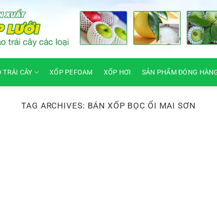
O TRÁI CÂY
XỐP PEFOAM
XỐP HƠI
SẢN PHẨM ĐÓNG HÀN
TAG ARCHIVES:
BÁN XỐP BỌC ỔI MAI SƠN