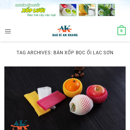
Skip
to
content
0
TAG ARCHIVES:
BÁN XỐP BỌC ỔI LẠC SƠN