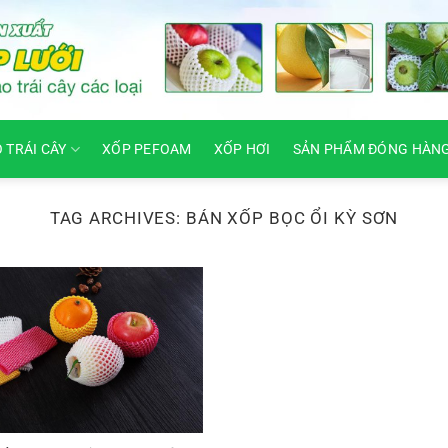
O TRÁI CÂY
XỐP PEFOAM
XỐP HƠI
SẢN PHẨM ĐÓNG HÀN
TAG ARCHIVES:
BÁN XỐP BỌC ỔI KỲ SƠN