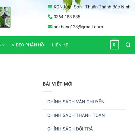
KCN Khai Sơn - Thuận Thành Bắc Ninh
0364 188 835
ankhang123@gmail.com
0
G
VIDEO PHẢN HỒI
LIÊN HỆ
BÀI VIẾT MỚI
CHÍNH SÁCH VẬN CHUYỂN
Không
có
CHÍNH SÁCH THANH TOÁN
bình
luận
Không
ở
có
CHÍNH
CHÍNH SÁCH ĐỔI TRẢ
bình
SÁCH
luận
VẬN
Không