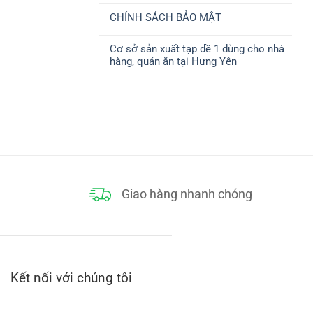
ở
CHUYỂN
có
CHÍNH
CHÍNH SÁCH BẢO MẬT
bình
SÁCH
luận
THANH
Không
ở
TOÁN
có
CHÍNH
Cơ sở sản xuất tạp dề 1 dùng cho nhà
bình
SÁCH
luận
ĐỔI
hàng, quán ăn tại Hưng Yên
ở
TRẢ
CHÍNH
Không
SÁCH
có
BẢO
bình
MẬT
luận
ở
Cơ
sở
sản
xuất
tạp
dề
1
dùng
cho
Giao hàng nhanh chóng
nhà
hàng,
quán
ăn
tại
Hưng
Yên
Kết nối với chúng tôi