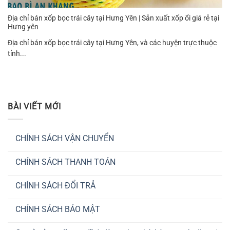
Địa chỉ bán xốp bọc trái cây tại Hưng Yên | Sản xuất xốp ổi giá rẻ tại
Hưng yên
Địa chỉ bán xốp bọc trái cây tại Hưng Yên, và các huyện trực thuộc
tỉnh...
BÀI VIẾT MỚI
CHÍNH SÁCH VẬN CHUYỂN
Không
có
CHÍNH SÁCH THANH TOÁN
bình
luận
Không
ở
có
CHÍNH
CHÍNH SÁCH ĐỔI TRẢ
bình
SÁCH
luận
VẬN
Không
ở
CHUYỂN
có
CHÍNH
CHÍNH SÁCH BẢO MẬT
bình
SÁCH
luận
THANH
Không
ở
TOÁN
có
CHÍNH