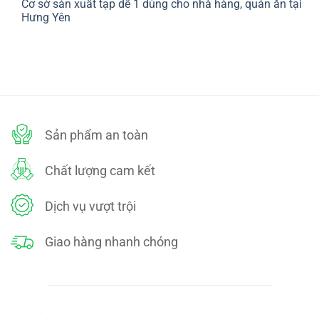
Cơ sở sản xuất tạp dề 1 dùng cho nhà hàng, quán ăn tại
bình
SÁCH
luận
Hưng Yên
ĐỔI
ở
TRẢ
CHÍNH
Không
SÁCH
có
BẢO
bình
MẬT
luận
ở
Cơ
sở
sản
xuất
tạp
dề
Sản phẩm an toàn
1
dùng
cho
nhà
Chất lượng cam kết
hàng,
quán
ăn
tại
Dịch vụ vượt trội
Hưng
Yên
Giao hàng nhanh chóng