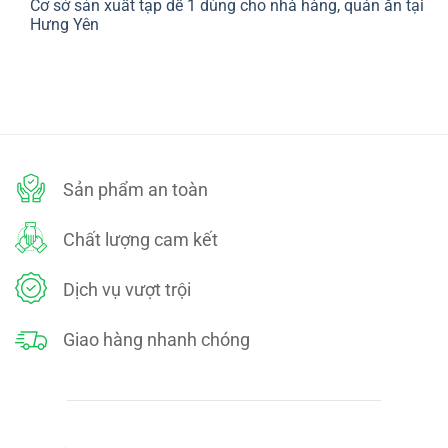
Cơ sở sản xuất tạp dề 1 dùng cho nhà hàng, quán ăn tại
bình
SÁCH
luận
Hưng Yên
ĐỔI
ở
TRẢ
CHÍNH
Không
SÁCH
có
BẢO
bình
MẬT
luận
ở
Cơ
sở
sản
xuất
tạp
dề
Sản phẩm an toàn
1
dùng
cho
nhà
Chất lượng cam kết
hàng,
quán
ăn
tại
Dịch vụ vượt trội
Hưng
Yên
Giao hàng nhanh chóng