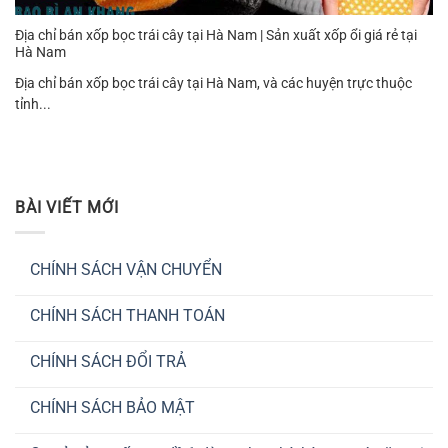
Địa chỉ bán xốp bọc trái cây tại Hà Nam | Sản xuất xốp ổi giá rẻ tại
Hà Nam
Địa chỉ bán xốp bọc trái cây tại Hà Nam, và các huyện trực thuộc
tỉnh...
BÀI VIẾT MỚI
CHÍNH SÁCH VẬN CHUYỂN
Không
có
CHÍNH SÁCH THANH TOÁN
bình
luận
Không
ở
có
CHÍNH
CHÍNH SÁCH ĐỔI TRẢ
bình
SÁCH
luận
VẬN
Không
ở
CHUYỂN
có
CHÍNH
CHÍNH SÁCH BẢO MẬT
bình
SÁCH
luận
THANH
Không
ở
TOÁN
có
CHÍNH