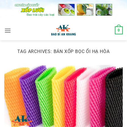
Skip
to
content
0
TAG ARCHIVES:
BÁN XỐP BỌC ỔI HẠ HÒA