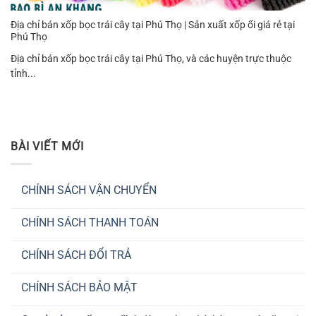
Địa chỉ bán xốp bọc trái cây tại Phú Thọ | Sản xuất xốp ổi giá rẻ tại
Phú Thọ
Địa chỉ bán xốp bọc trái cây tại Phú Thọ, và các huyện trực thuộc
tỉnh...
BÀI VIẾT MỚI
CHÍNH SÁCH VẬN CHUYỂN
Không
có
CHÍNH SÁCH THANH TOÁN
bình
luận
Không
ở
có
CHÍNH
CHÍNH SÁCH ĐỔI TRẢ
bình
SÁCH
luận
VẬN
Không
ở
CHUYỂN
có
CHÍNH
CHÍNH SÁCH BẢO MẬT
bình
SÁCH
luận
THANH
Không
ở
TOÁN
có
CHÍNH