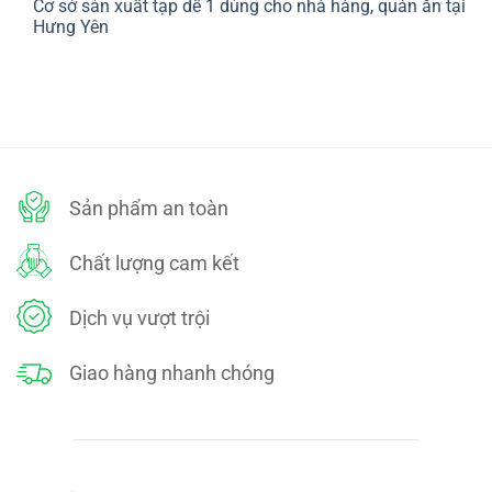
Cơ sở sản xuất tạp dề 1 dùng cho nhà hàng, quán ăn tại
bình
SÁCH
luận
Hưng Yên
ĐỔI
ở
TRẢ
CHÍNH
Không
SÁCH
có
BẢO
bình
MẬT
luận
ở
Cơ
sở
sản
xuất
tạp
dề
Sản phẩm an toàn
1
dùng
cho
nhà
Chất lượng cam kết
hàng,
quán
ăn
tại
Dịch vụ vượt trội
Hưng
Yên
Giao hàng nhanh chóng