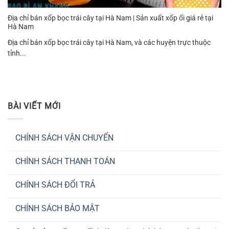
Địa chỉ bán xốp bọc trái cây tại Hà Nam | Sản xuất xốp ổi giá rẻ tại
Hà Nam
Địa chỉ bán xốp bọc trái cây tại Hà Nam, và các huyện trực thuộc
tỉnh...
BÀI VIẾT MỚI
CHÍNH SÁCH VẬN CHUYỂN
Không
có
CHÍNH SÁCH THANH TOÁN
bình
luận
Không
ở
có
CHÍNH
CHÍNH SÁCH ĐỔI TRẢ
bình
SÁCH
luận
VẬN
Không
ở
CHUYỂN
có
CHÍNH
CHÍNH SÁCH BẢO MẬT
bình
SÁCH
luận
THANH
Không
ở
TOÁN
có
CHÍNH