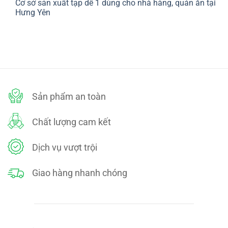
Cơ sở sản xuất tạp dề 1 dùng cho nhà hàng, quán ăn tại
bình
SÁCH
luận
Hưng Yên
ĐỔI
ở
TRẢ
CHÍNH
Không
SÁCH
có
BẢO
bình
MẬT
luận
ở
Cơ
sở
sản
xuất
tạp
dề
Sản phẩm an toàn
1
dùng
cho
nhà
Chất lượng cam kết
hàng,
quán
ăn
tại
Dịch vụ vượt trội
Hưng
Yên
Giao hàng nhanh chóng