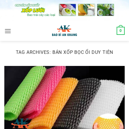
Skip
to
content
0
TAG ARCHIVES:
BÁN XỐP BỌC ỔI DUY TIÊN