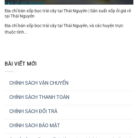
Địa chỉ bán xốp bọc trái cây tại Thái Nguyên | Sản xuất xốp ổi giá rẻ
tại Thái Nguyên
Địa chỉ bán xốp bọc trái cây tại Thái Nguyên, và các huyện trực
thuộc tỉnh...
BÀI VIẾT MỚI
CHÍNH SÁCH VẬN CHUYỂN
Không
có
CHÍNH SÁCH THANH TOÁN
bình
luận
Không
ở
có
CHÍNH
CHÍNH SÁCH ĐỔI TRẢ
bình
SÁCH
luận
VẬN
Không
ở
CHUYỂN
có
CHÍNH
CHÍNH SÁCH BẢO MẬT
bình
SÁCH
luận
THANH
Không
ở
TOÁN
có
CHÍNH