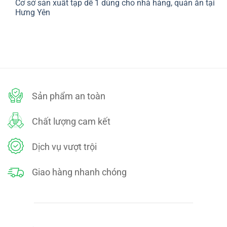
Cơ sở sản xuất tạp dề 1 dùng cho nhà hàng, quán ăn tại
bình
SÁCH
luận
Hưng Yên
ĐỔI
ở
TRẢ
CHÍNH
Không
SÁCH
có
BẢO
bình
MẬT
luận
ở
Cơ
sở
sản
xuất
tạp
dề
Sản phẩm an toàn
1
dùng
cho
nhà
Chất lượng cam kết
hàng,
quán
ăn
tại
Dịch vụ vượt trội
Hưng
Yên
Giao hàng nhanh chóng