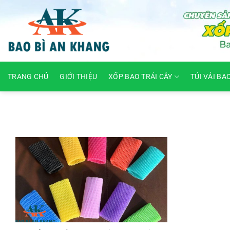
Skip
to
content
TRANG CHỦ
GIỚI THIỆU
XỐP BAO TRÁI CÂY
TÚI VẢI BA