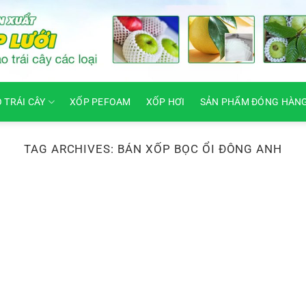
O TRÁI CÂY
XỐP PEFOAM
XỐP HƠI
SẢN PHẨM ĐÓNG HÀN
TAG ARCHIVES:
BÁN XỐP BỌC ỔI ĐÔNG ANH