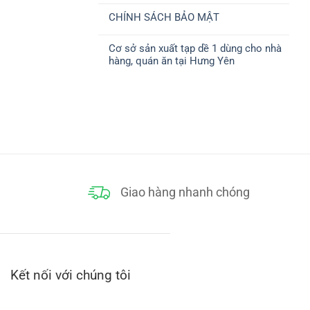
ở
CHUYỂN
có
CHÍNH
CHÍNH SÁCH BẢO MẬT
bình
SÁCH
luận
THANH
Không
ở
TOÁN
có
CHÍNH
Cơ sở sản xuất tạp dề 1 dùng cho nhà
bình
SÁCH
luận
ĐỔI
hàng, quán ăn tại Hưng Yên
ở
TRẢ
CHÍNH
Không
SÁCH
có
BẢO
bình
MẬT
luận
ở
Cơ
sở
sản
xuất
tạp
dề
1
dùng
cho
Giao hàng nhanh chóng
nhà
hàng,
quán
ăn
tại
Hưng
Yên
Kết nối với chúng tôi