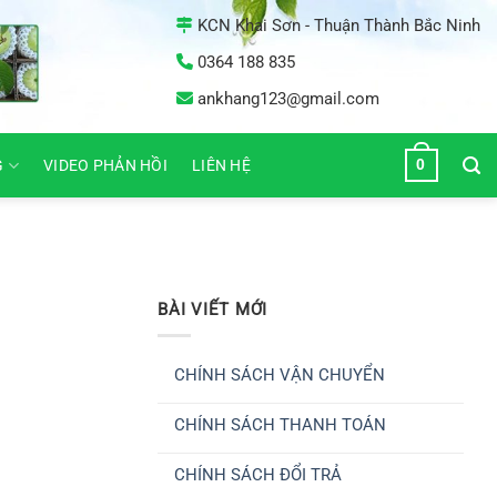
KCN Khai Sơn - Thuận Thành Bắc Ninh
0364 188 835
ankhang123@gmail.com
0
G
VIDEO PHẢN HỒI
LIÊN HỆ
BÀI VIẾT MỚI
CHÍNH SÁCH VẬN CHUYỂN
Không
có
CHÍNH SÁCH THANH TOÁN
bình
luận
Không
ở
có
CHÍNH
CHÍNH SÁCH ĐỔI TRẢ
bình
SÁCH
luận
VẬN
Không