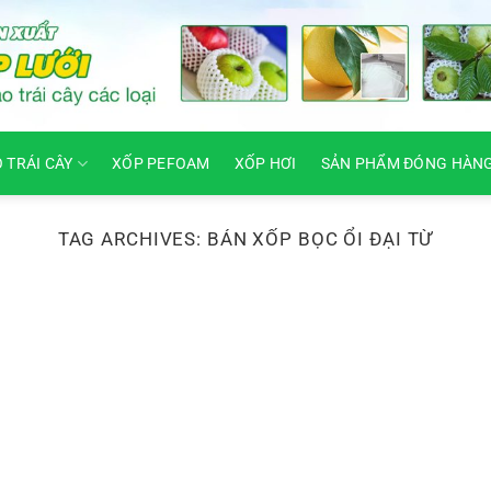
O TRÁI CÂY
XỐP PEFOAM
XỐP HƠI
SẢN PHẨM ĐÓNG HÀN
TAG ARCHIVES:
BÁN XỐP BỌC ỔI ĐẠI TỪ