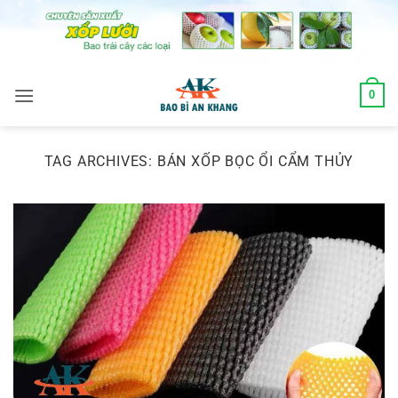
Skip
to
content
0
TAG ARCHIVES:
BÁN XỐP BỌC ỔI CẨM THỦY