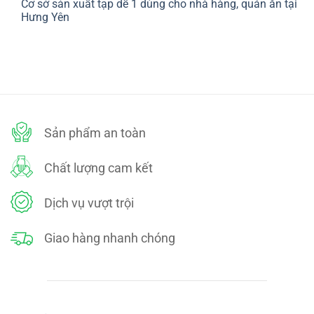
Cơ sở sản xuất tạp dề 1 dùng cho nhà hàng, quán ăn tại
bình
SÁCH
luận
Hưng Yên
ĐỔI
ở
TRẢ
CHÍNH
Không
SÁCH
có
BẢO
bình
MẬT
luận
ở
Cơ
sở
sản
xuất
tạp
dề
Sản phẩm an toàn
1
dùng
cho
nhà
Chất lượng cam kết
hàng,
quán
ăn
tại
Dịch vụ vượt trội
Hưng
Yên
Giao hàng nhanh chóng