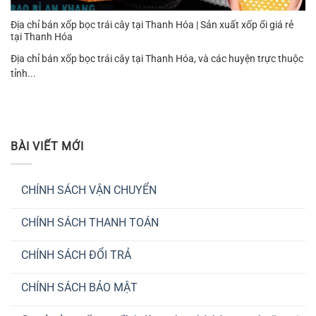
Địa chỉ bán xốp bọc trái cây tại Thanh Hóa | Sản xuất xốp ổi giá rẻ
tại Thanh Hóa
Địa chỉ bán xốp bọc trái cây tại Thanh Hóa, và các huyện trực thuộc
tỉnh...
BÀI VIẾT MỚI
CHÍNH SÁCH VẬN CHUYỂN
Không
có
CHÍNH SÁCH THANH TOÁN
bình
luận
Không
ở
có
CHÍNH
CHÍNH SÁCH ĐỔI TRẢ
bình
SÁCH
luận
VẬN
Không
ở
CHUYỂN
có
CHÍNH
CHÍNH SÁCH BẢO MẬT
bình
SÁCH
luận
THANH
Không
ở
TOÁN
có
CHÍNH