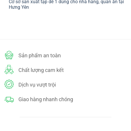
Cơ sở sản xuất tạp dề 1 dùng cho nhà hàng, quán ăn tại
bình
SÁCH
luận
Hưng Yên
ĐỔI
ở
TRẢ
CHÍNH
Không
SÁCH
có
BẢO
bình
MẬT
luận
ở
Cơ
sở
sản
xuất
tạp
dề
Sản phẩm an toàn
1
dùng
cho
nhà
Chất lượng cam kết
hàng,
quán
ăn
tại
Dịch vụ vượt trội
Hưng
Yên
Giao hàng nhanh chóng