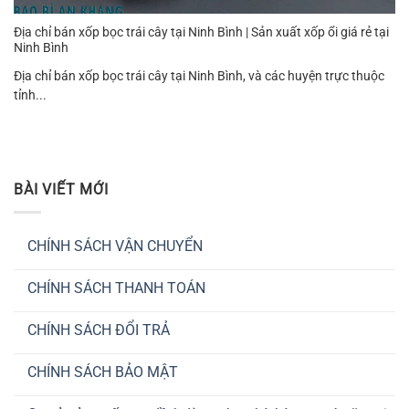
Địa chỉ bán xốp bọc trái cây tại Ninh Bình | Sản xuất xốp ổi giá rẻ tại
Ninh Bình
Địa chỉ bán xốp bọc trái cây tại Ninh Bình, và các huyện trực thuộc
tỉnh...
BÀI VIẾT MỚI
CHÍNH SÁCH VẬN CHUYỂN
Không
có
CHÍNH SÁCH THANH TOÁN
bình
luận
Không
ở
có
CHÍNH
CHÍNH SÁCH ĐỔI TRẢ
bình
SÁCH
luận
VẬN
Không
ở
CHUYỂN
có
CHÍNH
CHÍNH SÁCH BẢO MẬT
bình
SÁCH
luận
THANH
Không
ở
TOÁN
có
CHÍNH