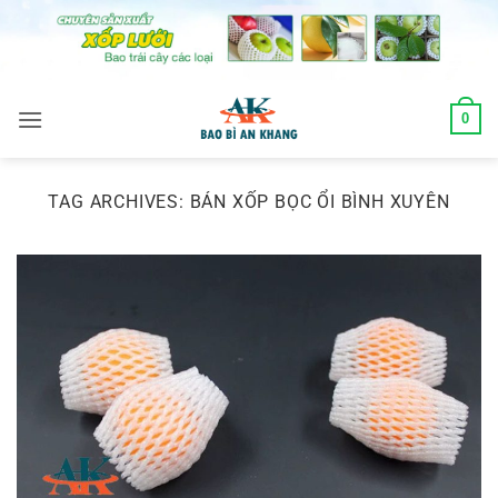
Skip
to
content
0
TAG ARCHIVES:
BÁN XỐP BỌC ỔI BÌNH XUYÊN