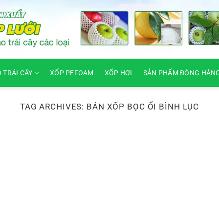
O TRÁI CÂY
XỐP PEFOAM
XỐP HƠI
SẢN PHẨM ĐÓNG HÀN
TAG ARCHIVES:
BÁN XỐP BỌC ỔI BÌNH LỤC