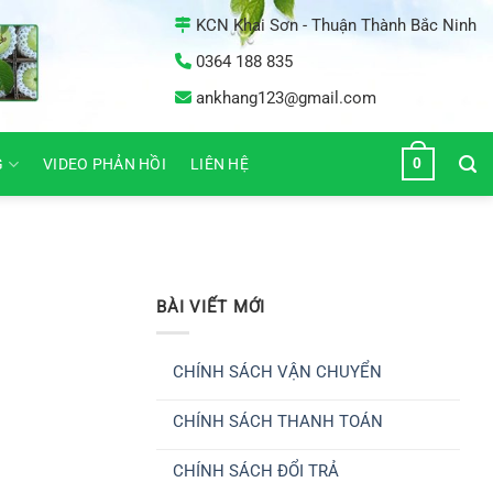
KCN Khai Sơn - Thuận Thành Bắc Ninh
0364 188 835
ankhang123@gmail.com
0
G
VIDEO PHẢN HỒI
LIÊN HỆ
BÀI VIẾT MỚI
CHÍNH SÁCH VẬN CHUYỂN
Không
có
CHÍNH SÁCH THANH TOÁN
bình
luận
Không
ở
có
CHÍNH
CHÍNH SÁCH ĐỔI TRẢ
bình
SÁCH
luận
VẬN
Không