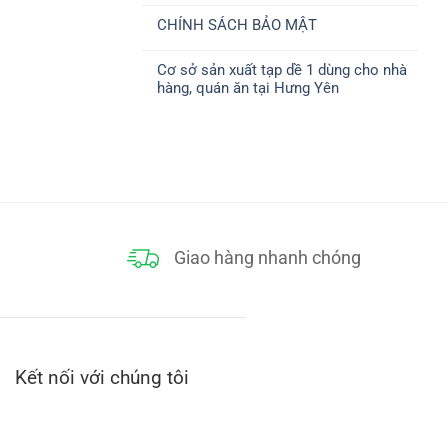
ở
CHUYỂN
có
CHÍNH
CHÍNH SÁCH BẢO MẬT
bình
SÁCH
luận
THANH
Không
ở
TOÁN
có
CHÍNH
Cơ sở sản xuất tạp dề 1 dùng cho nhà
bình
SÁCH
luận
ĐỔI
hàng, quán ăn tại Hưng Yên
ở
TRẢ
CHÍNH
Không
SÁCH
có
BẢO
bình
MẬT
luận
ở
Cơ
sở
sản
xuất
tạp
dề
1
dùng
Giao hàng nhanh chóng
cho
nhà
hàng,
quán
ăn
tại
Hưng
Yên
Kết nối với chúng tôi