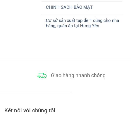
ở
CHUYỂN
có
CHÍNH
CHÍNH SÁCH BẢO MẬT
bình
SÁCH
luận
THANH
Không
ở
TOÁN
có
CHÍNH
Cơ sở sản xuất tạp dề 1 dùng cho nhà
bình
SÁCH
luận
ĐỔI
hàng, quán ăn tại Hưng Yên
ở
TRẢ
CHÍNH
Không
SÁCH
có
BẢO
bình
MẬT
luận
ở
Cơ
sở
sản
xuất
tạp
dề
1
dùng
Giao hàng nhanh chóng
cho
nhà
hàng,
quán
ăn
tại
Hưng
Yên
Kết nối với chúng tôi