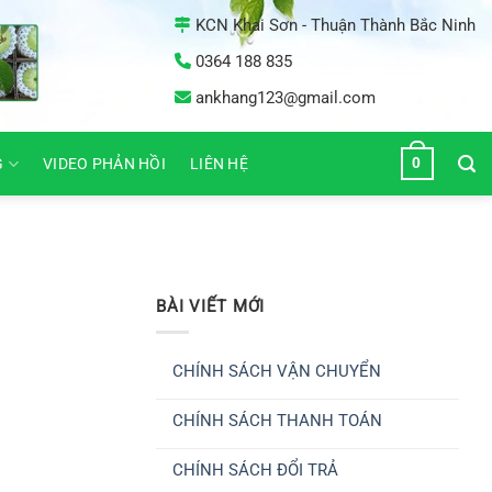
KCN Khai Sơn - Thuận Thành Bắc Ninh
0364 188 835
ankhang123@gmail.com
0
G
VIDEO PHẢN HỒI
LIÊN HỆ
BÀI VIẾT MỚI
CHÍNH SÁCH VẬN CHUYỂN
Không
có
CHÍNH SÁCH THANH TOÁN
bình
luận
Không
ở
có
CHÍNH
CHÍNH SÁCH ĐỔI TRẢ
bình
SÁCH
luận
VẬN
Không