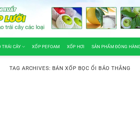
O TRÁI CÂY
XỐP PEFOAM
XỐP HƠI
SẢN PHẨM ĐÓNG HÀN
TAG ARCHIVES:
BÁN XỐP BỌC ỔI BẢO THẮNG