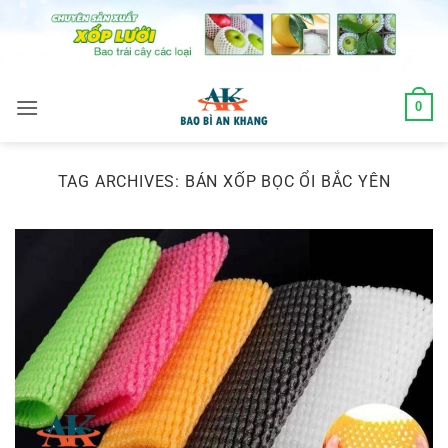
Skip
to
content
0
TAG ARCHIVES:
BÁN XỐP BỌC ỔI BẮC YÊN