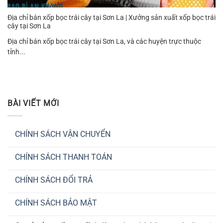
Địa chỉ bán xốp bọc trái cây tại Sơn La | Xưởng sản xuất xốp bọc trái
cây tại Sơn La
Địa chỉ bán xốp bọc trái cây tại Sơn La, và các huyện trực thuộc
tỉnh...
BÀI VIẾT MỚI
CHÍNH SÁCH VẬN CHUYỂN
Không
có
CHÍNH SÁCH THANH TOÁN
bình
luận
Không
ở
có
CHÍNH
CHÍNH SÁCH ĐỔI TRẢ
bình
SÁCH
luận
VẬN
Không
ở
CHUYỂN
có
CHÍNH
CHÍNH SÁCH BẢO MẬT
bình
SÁCH
luận
THANH
Không
ở
TOÁN
có
CHÍNH