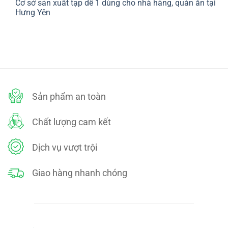
Cơ sở sản xuất tạp dề 1 dùng cho nhà hàng, quán ăn tại
bình
SÁCH
luận
Hưng Yên
ĐỔI
ở
TRẢ
CHÍNH
Không
SÁCH
có
BẢO
bình
MẬT
luận
ở
Cơ
sở
sản
xuất
tạp
dề
Sản phẩm an toàn
1
dùng
cho
nhà
Chất lượng cam kết
hàng,
quán
ăn
tại
Dịch vụ vượt trội
Hưng
Yên
Giao hàng nhanh chóng