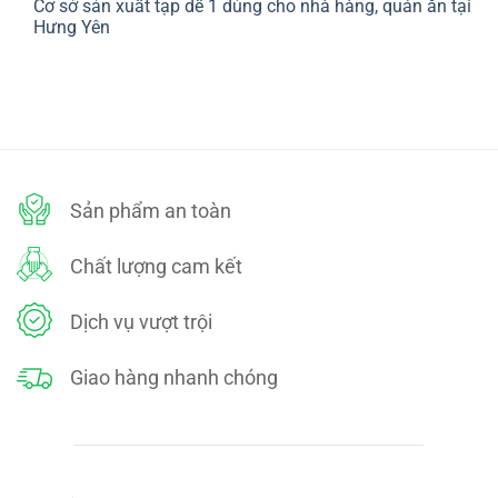
Cơ sở sản xuất tạp dề 1 dùng cho nhà hàng, quán ăn tại
bình
SÁCH
luận
Hưng Yên
ĐỔI
ở
TRẢ
CHÍNH
Không
SÁCH
có
BẢO
bình
MẬT
luận
ở
Cơ
sở
sản
xuất
tạp
dề
Sản phẩm an toàn
1
dùng
cho
nhà
Chất lượng cam kết
hàng,
quán
ăn
tại
Dịch vụ vượt trội
Hưng
Yên
Giao hàng nhanh chóng