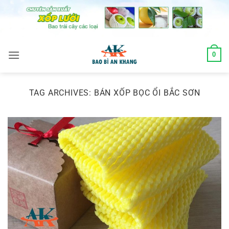
Skip
to
content
0
TAG ARCHIVES:
BÁN XỐP BỌC ỔI BẮC SƠN