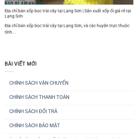
Địa chỉ bán xốp bọc trái cây tại Lạng Sơn | Sản xuất xốp ổi giá rẻ tại
Lạng Sơn
Địa chỉ bán xốp bọc trái cây tại Lạng Sơn, và các huyện trực thuộc
tỉnh...
BÀI VIẾT MỚI
CHÍNH SÁCH VẬN CHUYỂN
Không
có
CHÍNH SÁCH THANH TOÁN
bình
luận
Không
ở
có
CHÍNH
CHÍNH SÁCH ĐỔI TRẢ
bình
SÁCH
luận
VẬN
Không
ở
CHUYỂN
có
CHÍNH
CHÍNH SÁCH BẢO MẬT
bình
SÁCH
luận
THANH
Không
ở
TOÁN
có
CHÍNH