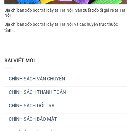
Địa chỉ bán xốp bọc trái cây tại Hà Nội | Sản xuất xốp ổi giá rẻ tại Hà
Nội
Địa chỉ bán xốp bọc trái cây tại Hà Nội, và các huyện trực thuộc
tỉnh...
BÀI VIẾT MỚI
CHÍNH SÁCH VẬN CHUYỂN
Không
có
CHÍNH SÁCH THANH TOÁN
bình
luận
Không
ở
có
CHÍNH
CHÍNH SÁCH ĐỔI TRẢ
bình
SÁCH
luận
VẬN
Không
ở
CHUYỂN
có
CHÍNH
CHÍNH SÁCH BẢO MẬT
bình
SÁCH
luận
THANH
Không
ở
TOÁN
có
CHÍNH