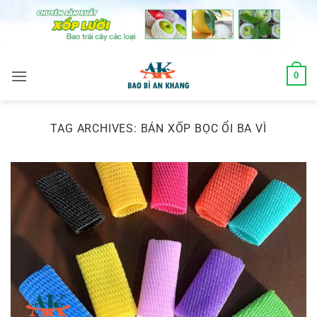
Skip
to
content
0
TAG ARCHIVES:
BÁN XỐP BỌC ỔI BA VÌ