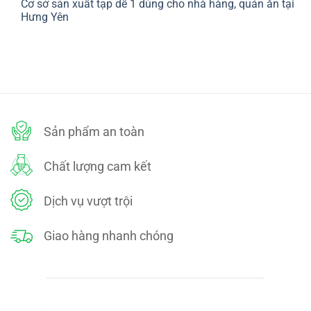
Cơ sở sản xuất tạp dề 1 dùng cho nhà hàng, quán ăn tại
bình
SÁCH
luận
Hưng Yên
ĐỔI
ở
TRẢ
CHÍNH
Không
SÁCH
có
BẢO
bình
MẬT
luận
ở
Cơ
sở
sản
xuất
tạp
dề
Sản phẩm an toàn
1
dùng
cho
nhà
Chất lượng cam kết
hàng,
quán
ăn
tại
Dịch vụ vượt trội
Hưng
Yên
Giao hàng nhanh chóng