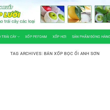
O TRÁI CÂY
XỐP PEFOAM
XỐP HƠI
SẢN PHẨM ĐÓNG HÀN
TAG ARCHIVES:
BÁN XỐP BỌC ỔI ANH SƠN