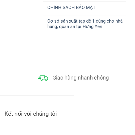
ở
CHUYỂN
có
CHÍNH
CHÍNH SÁCH BẢO MẬT
bình
SÁCH
luận
THANH
Không
ở
TOÁN
có
CHÍNH
Cơ sở sản xuất tạp dề 1 dùng cho nhà
bình
SÁCH
luận
ĐỔI
hàng, quán ăn tại Hưng Yên
ở
TRẢ
CHÍNH
Không
SÁCH
có
BẢO
bình
MẬT
luận
ở
Cơ
sở
sản
xuất
tạp
dề
1
dùng
Giao hàng nhanh chóng
cho
nhà
hàng,
quán
ăn
tại
Hưng
Yên
Kết nối với chúng tôi