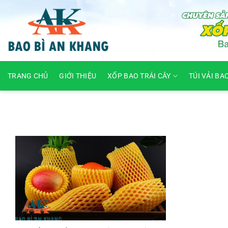
Skip
to
content
TRANG CHỦ
GIỚI THIỆU
XỐP BAO TRÁI CÂY
TÚI VẢI BA