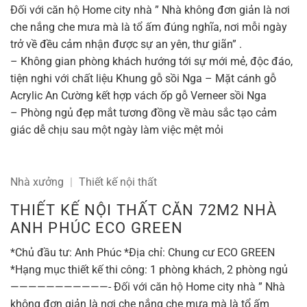
Đối với căn hộ Home city nhà ” Nhà không đơn giản là nơi
che nắng che mưa mà là tổ ấm đúng nghĩa, nơi mỗi ngày
trở về đều cảm nhận được sự an yên, thư giãn” .
– Không gian phòng khách hướng tới sự mới mẻ, độc đáo,
tiện nghi với chất liệu Khung gỗ sồi Nga – Mặt cánh gỗ
Acrylic An Cường kết hợp vách ốp gỗ Verneer sồi Nga
– Phòng ngủ đẹp mắt tương đồng về màu sắc tạo cảm
giác dễ chịu sau một ngày làm việc mệt mỏi
Nhà xưởng
|
Thiết kế nội thất
THIẾT KẾ NỘI THẤT CĂN 72M2 NHÀ
ANH PHÚC ECO GREEN
*Chủ đầu tư: Anh Phúc *Địa chỉ: Chung cư ECO GREEN
*Hạng mục thiết kế thi công: 1 phòng khách, 2 phòng ngủ
———————————- Đối với căn hộ Home city nhà ” Nhà
không đơn giản là nơi che nắng che mưa mà là tổ ấm