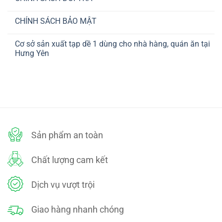
SÁCH
luận
VẬN
Không
ở
CHUYỂN
có
CHÍNH
CHÍNH SÁCH BẢO MẬT
bình
SÁCH
luận
THANH
Không
ở
TOÁN
có
CHÍNH
Cơ sở sản xuất tạp dề 1 dùng cho nhà hàng, quán ăn tại
bình
SÁCH
luận
Hưng Yên
ĐỔI
ở
TRẢ
CHÍNH
Không
SÁCH
có
BẢO
bình
MẬT
luận
ở
Cơ
sở
sản
xuất
tạp
dề
Sản phẩm an toàn
1
dùng
cho
nhà
Chất lượng cam kết
hàng,
quán
ăn
tại
Dịch vụ vượt trội
Hưng
Yên
Giao hàng nhanh chóng