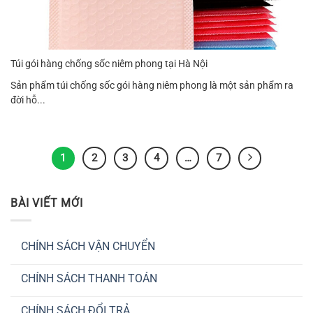
Túi gói hàng chống sốc niêm phong tại Hà Nội
Sản phẩm túi chống sốc gói hàng niêm phong là một sản phẩm ra
đời hỗ...
1
2
3
4
…
7
BÀI VIẾT MỚI
CHÍNH SÁCH VẬN CHUYỂN
Không
có
CHÍNH SÁCH THANH TOÁN
bình
luận
Không
ở
có
CHÍNH
CHÍNH SÁCH ĐỔI TRẢ
bình